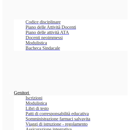
Codice disciplinare
Piano delle Attività Docenti
Piano delle attività ATA
Docenti neoimmessi
Modulistica
Bacheca Sindacale
Genitori
Iscrizioni
Modulistica
Libri di testo
Patti di corresponsabilità educativa
Somministrazione farmaci salvavita
Viaggi di istruzione - regolamento
Assicurazione integrativa