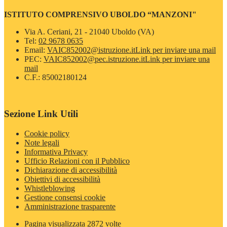
ISTITUTO COMPRENSIVO UBOLDO “MANZONI"
Via A. Ceriani, 21 - 21040 Uboldo (VA)
Tel:
02 9678 0635
Email:
VAIC852002@istruzione.it
Link per inviare una mail
PEC:
VAIC852002@pec.istruzione.it
Link per inviare una
mail
C.F.: 85002180124
Sezione Link Utili
Cookie policy
Note legali
Informativa Privacy
Ufficio Relazioni con il Pubblico
Dichiarazione di accessibilità
Obiettivi di accessibilità
Whistleblowing
Gestione consensi cookie
Amministrazione trasparente
Pagina visualizzata
2872
volte