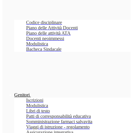
Codice disciplinare
Piano delle Attività Docenti
Piano delle attività ATA
Docenti neoimmessi
Modulistica
Bacheca Sindacale
Genitori
Iscrizioni
Modulistica
Libri di testo
Patti di corresponsabilità educativa
Somministrazione farmaci salvavita
Viaggi di istruzione - regolamento
Assicurazione integrativa