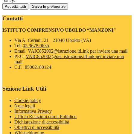
policy.
Accetta tutti
Salva le preferenze
Contatti
ISTITUTO COMPRENSIVO UBOLDO “MANZONI"
Via A. Ceriani, 21 - 21040 Uboldo (VA)
Tel:
02 9678 0635
Email:
VAIC852002@istruzione.it
Link per inviare una mail
PEC:
VAIC852002@pec.istruzione.it
Link per inviare una
mail
C.F.: 85002180124
Sezione Link Utili
Cookie policy
Note legali
Informativa Privacy
Ufficio Relazioni con il Pubblico
Dichiarazione di accessibilità
Obiettivi di accessibilità
Whistleblowing