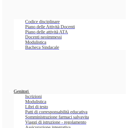
Codice disciplinare
Piano delle Attività Docenti
Piano delle attività ATA
Docenti neoimmessi
Modulistica
Bacheca Sindacale
Genitori
Iscrizioni
Modulistica
Libri di testo
Patti di corresponsabilità educativa
Somministrazione farmaci salvavita
Viaggi di istruzione - regolamento
Assicurazione integrativa