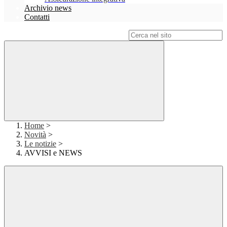
Archivio news
Contatti
Campo di ricerca per le pagine del sito
Home
>
Novità
>
Le notizie
>
AVVISI e NEWS