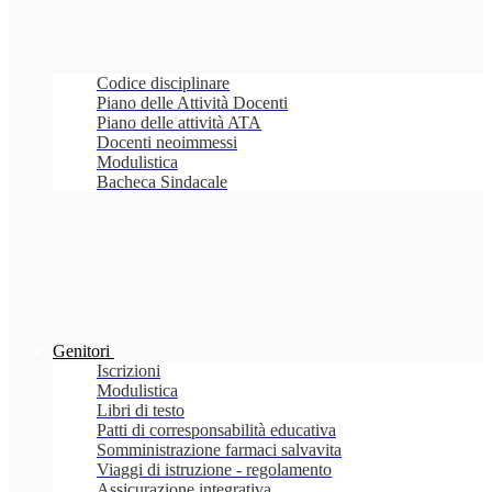
Codice disciplinare
Piano delle Attività Docenti
Piano delle attività ATA
Docenti neoimmessi
Modulistica
Bacheca Sindacale
Genitori
Iscrizioni
Modulistica
Libri di testo
Patti di corresponsabilità educativa
Somministrazione farmaci salvavita
Viaggi di istruzione - regolamento
Assicurazione integrativa