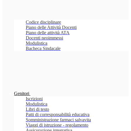
Codice disciplinare
Piano delle Attività Docenti
Piano delle attività ATA
Docenti neoimmessi
Modulistica
Bacheca Sindacale
Genitori
Iscrizioni
Modulistica
Libri di testo
Patti di corresponsabilità educativa
Somministrazione farmaci salvavita
Viaggi di istruzione - regolamento
Assicurazione integrativa