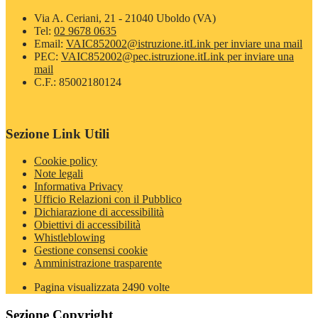
Via A. Ceriani, 21 - 21040 Uboldo (VA)
Tel:
02 9678 0635
Email:
VAIC852002@istruzione.it
Link per inviare una mail
PEC:
VAIC852002@pec.istruzione.it
Link per inviare una
mail
C.F.: 85002180124
Sezione Link Utili
Cookie policy
Note legali
Informativa Privacy
Ufficio Relazioni con il Pubblico
Dichiarazione di accessibilità
Obiettivi di accessibilità
Whistleblowing
Gestione consensi cookie
Amministrazione trasparente
Pagina visualizzata
2490
volte
Sezione Copyright