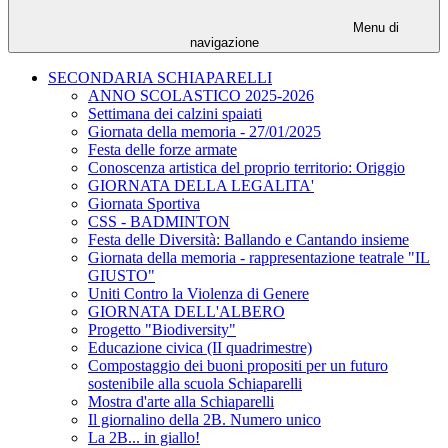
Menu di
navigazione
SECONDARIA SCHIAPARELLI
ANNO SCOLASTICO 2025-2026
Settimana dei calzini spaiati
Giornata della memoria - 27/01/2025
Festa delle forze armate
Conoscenza artistica del proprio territorio: Origgio
GIORNATA DELLA LEGALITA'
Giornata Sportiva
CSS - BADMINTON
Festa delle Diversità: Ballando e Cantando insieme
Giornata della memoria - rappresentazione teatrale "IL
GIUSTO"
Uniti Contro la Violenza di Genere
GIORNATA DELL'ALBERO
Progetto "Biodiversity"
Educazione civica (II quadrimestre)
Compostaggio dei buoni propositi per un futuro
sostenibile alla scuola Schiaparelli
Mostra d'arte alla Schiaparelli
Il giornalino della 2B. Numero unico
La 2B... in giallo!