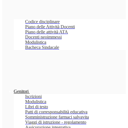
Codice disciplinare
Piano delle Attività Docenti
Piano delle attività ATA
Docenti neoimmessi
Modulistica
Bacheca Sindacale
Genitori
Iscrizioni
Modulistica
Libri di testo
Patti di corresponsabilità educativa
Somministrazione farmaci salvavita
Viaggi di istruzione - regolamento
Assicurazione integrativa