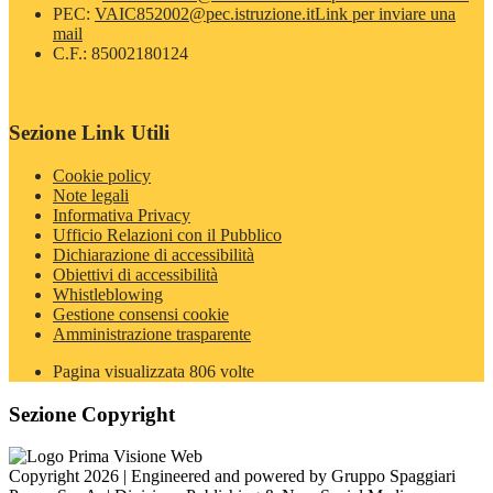
PEC:
VAIC852002@pec.istruzione.it
Link per inviare una
mail
C.F.: 85002180124
Sezione Link Utili
Cookie policy
Note legali
Informativa Privacy
Ufficio Relazioni con il Pubblico
Dichiarazione di accessibilità
Obiettivi di accessibilità
Whistleblowing
Gestione consensi cookie
Amministrazione trasparente
Pagina visualizzata
806
volte
Sezione Copyright
Copyright 2026 | Engineered and powered by Gruppo Spaggiari