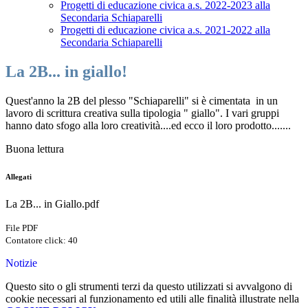
Progetti di educazione civica a.s. 2022-2023 alla
Secondaria Schiaparelli
Progetti di educazione civica a.s. 2021-2022 alla
Secondaria Schiaparelli
La 2B... in giallo!
Quest'anno la 2B del plesso "Schiaparelli" si è cimentata in un
lavoro di scrittura creativa sulla tipologia " giallo". I vari gruppi
hanno dato sfogo alla loro creatività....ed ecco il loro prodotto.......
Buona lettura
Allegati
La 2B... in Giallo.pdf
File PDF
Contatore click: 40
Notizie
Questo sito o gli strumenti terzi da questo utilizzati si avvalgono di
cookie necessari al funzionamento ed utili alle finalità illustrate nella