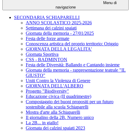
Menu di
navigazione
SECONDARIA SCHIAPARELLI
ANNO SCOLASTICO 2025-2026
Settimana dei calzini spaiati
Giornata della memoria - 27/01/2025
Festa delle forze armate
Conoscenza artistica del proprio territorio: Origgio
GIORNATA DELLA LEGALITA'
Giornata Sportiva
CSS - BADMINTON
Festa delle Diversità: Ballando e Cantando insieme
Giornata della memoria - rappresentazione teatrale "IL
GIUSTO"
Uniti Contro la Violenza di Genere
GIORNATA DELL'ALBERO
Progetto "Biodiversity"
Educazione civica (II quadrimestre)
Compostaggio dei buoni propositi per un futuro
sostenibile alla scuola Schiaparelli
Mostra d'arte alla Schiaparelli
Il giornalino della 2B. Numero unico
La 2B... in giallo!
Giornata dei calzini spaiati 2023