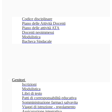
Codice disciplinare
Piano delle Attività Docenti
Piano delle attività ATA
Docenti neoimmessi
Modulistica
Bacheca Sindacale
Genitori
Iscrizioni
Modulistica
Libri di testo
Patti di corresponsabilità educativa
Somministrazione farmaci salvavita
Viaggi di istruzione - regolamento
Assicurazione integrativa