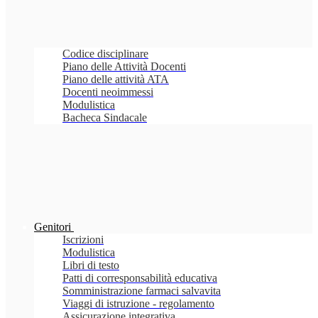
Codice disciplinare
Piano delle Attività Docenti
Piano delle attività ATA
Docenti neoimmessi
Modulistica
Bacheca Sindacale
Genitori
Iscrizioni
Modulistica
Libri di testo
Patti di corresponsabilità educativa
Somministrazione farmaci salvavita
Viaggi di istruzione - regolamento
Assicurazione integrativa