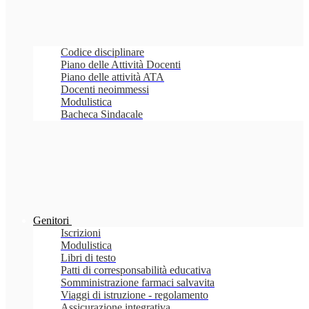
Codice disciplinare
Piano delle Attività Docenti
Piano delle attività ATA
Docenti neoimmessi
Modulistica
Bacheca Sindacale
Genitori
Iscrizioni
Modulistica
Libri di testo
Patti di corresponsabilità educativa
Somministrazione farmaci salvavita
Viaggi di istruzione - regolamento
Assicurazione integrativa