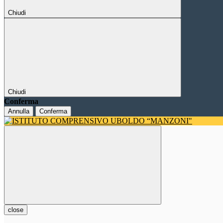
Chiudi
Chiudi
Conferma
Annulla
Conferma
close