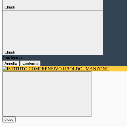
Chiudi
Chiudi
Conferma
Annulla
Conferma
close