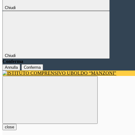
Chiudi
Chiudi
Conferma
Annulla
Conferma
close