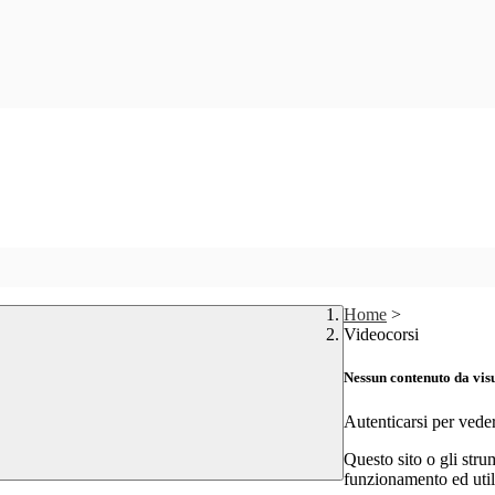
Home
>
Videocorsi
Nessun contenuto da vis
Autenticarsi per vede
Questo sito o gli stru
funzionamento ed utili 