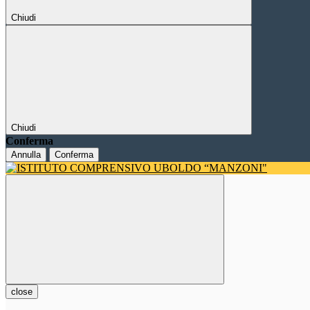
Chiudi
Chiudi
Conferma
Annulla
Conferma
close