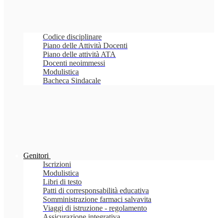
Codice disciplinare
Piano delle Attività Docenti
Piano delle attività ATA
Docenti neoimmessi
Modulistica
Bacheca Sindacale
Genitori
Iscrizioni
Modulistica
Libri di testo
Patti di corresponsabilità educativa
Somministrazione farmaci salvavita
Viaggi di istruzione - regolamento
Assicurazione integrativa