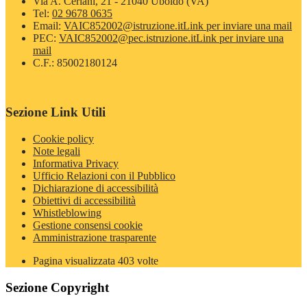
Via A. Ceriani, 21 - 21040 Uboldo (VA)
Tel:
02 9678 0635
Email:
VAIC852002@istruzione.it
Link per inviare una mail
PEC:
VAIC852002@pec.istruzione.it
Link per inviare una
mail
C.F.: 85002180124
Sezione Link Utili
Cookie policy
Note legali
Informativa Privacy
Ufficio Relazioni con il Pubblico
Dichiarazione di accessibilità
Obiettivi di accessibilità
Whistleblowing
Gestione consensi cookie
Amministrazione trasparente
Pagina visualizzata
403
volte
Sezione Copyright