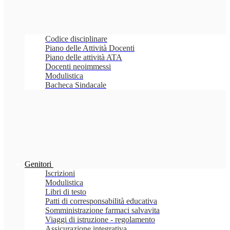
Codice disciplinare
Piano delle Attività Docenti
Piano delle attività ATA
Docenti neoimmessi
Modulistica
Bacheca Sindacale
Genitori
Iscrizioni
Modulistica
Libri di testo
Patti di corresponsabilità educativa
Somministrazione farmaci salvavita
Viaggi di istruzione - regolamento
Assicurazione integrativa