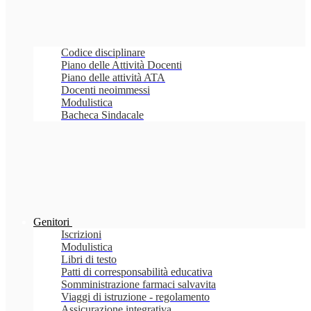
Codice disciplinare
Piano delle Attività Docenti
Piano delle attività ATA
Docenti neoimmessi
Modulistica
Bacheca Sindacale
Genitori
Iscrizioni
Modulistica
Libri di testo
Patti di corresponsabilità educativa
Somministrazione farmaci salvavita
Viaggi di istruzione - regolamento
Assicurazione integrativa