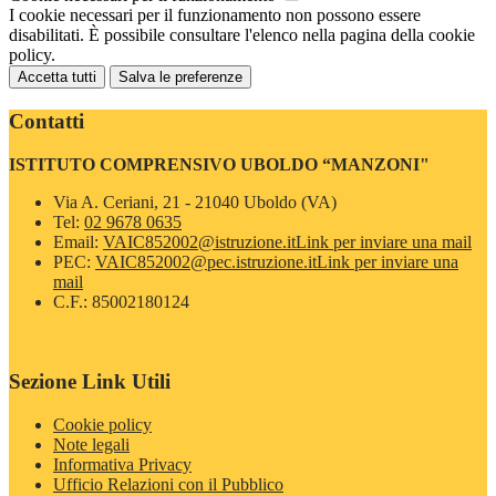
I cookie necessari per il funzionamento non possono essere
disabilitati. È possibile consultare l'elenco nella pagina della cookie
policy.
Accetta tutti
Salva le preferenze
Contatti
ISTITUTO COMPRENSIVO UBOLDO “MANZONI"
Via A. Ceriani, 21 - 21040 Uboldo (VA)
Tel:
02 9678 0635
Email:
VAIC852002@istruzione.it
Link per inviare una mail
PEC:
VAIC852002@pec.istruzione.it
Link per inviare una
mail
C.F.: 85002180124
Sezione Link Utili
Cookie policy
Note legali
Informativa Privacy
Ufficio Relazioni con il Pubblico