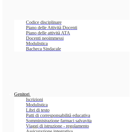
Codice disciplinare
Piano delle Attività Docenti
Piano delle attività ATA
Docenti neoimmessi
Modulistica
Bacheca Sindacale
Genitori
Iscrizioni
Modulistica
Libri di testo
Patti di corresponsabilità educativa
Somministrazione farmaci salvavita
Viaggi di istruzione - regolamento
Assicurazione integrativa