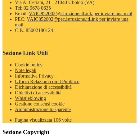
Via A. Ceriani, 21 - 21040 Uboldo (VA)
Tel:
02 9678 0635
Email:
VAIC852002@istruzione.it
Link per inviare una mail
PEC:
VAIC852002@pec.istruzione.it
Link per inviare una
mail
C.F.: 85002180124
Sezione Link Utili
Cookie policy
Note legali
Informativa Privacy
Ufficio Relazioni con il Pubblico
Dichiarazione di accessibilità
Obiettivi di accessibilità
Whistleblowing
Gestione consensi cookie
Amministrazione trasparente
Pagina visualizzata
106
volte
Sezione Copyright