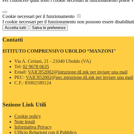
Per conoscere quali sono i cookie necessari al funzionamento potete v
Cookie necessari per il funzionamento
I cookie necessari per il funzionamento non possono essere disabilitati.
Accetta tutti
Salva le preferenze
Contatti
ISTITUTO COMPRENSIVO UBOLDO “MANZONI"
Via A. Ceriani, 21 - 21040 Uboldo (VA)
Tel:
02 9678 0635
Email:
VAIC852002@istruzione.it
Link per inviare una mail
PEC:
VAIC852002@pec.istruzione.it
Link per inviare una mail
C.F.: 85002180124
Sezione Link Utili
Cookie policy
Note legali
Informativa Privacy
Ufficio Relazioni con il Pubblico