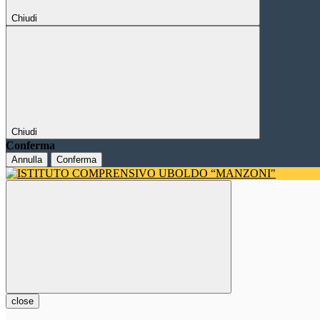
Chiudi
Chiudi
Conferma
Annulla
Conferma
close