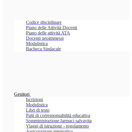
Codice disciplinare
Piano delle Attività Docenti
Piano delle attività ATA
Docenti neoimmessi
Modulistica
Bacheca Sindacale
Genitori
Iscrizioni
Modulistica
Libri di testo
Patti di corresponsabilità educativa
Somministrazione farmaci salvavita
Viaggi di istruzione - regolamento
Assicurazione integrativa