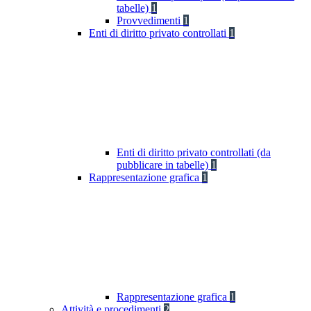
tabelle)
1
Provvedimenti
1
Enti di diritto privato controllati
1
Enti di diritto privato controllati (da
pubblicare in tabelle)
1
Rappresentazione grafica
1
Rappresentazione grafica
1
Attività e procedimenti
2