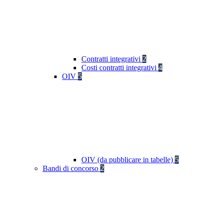
Contratti integrativi
2
Costi contratti integrativi
4
OIV
5
OIV (da pubblicare in tabelle)
5
Bandi di concorso
2