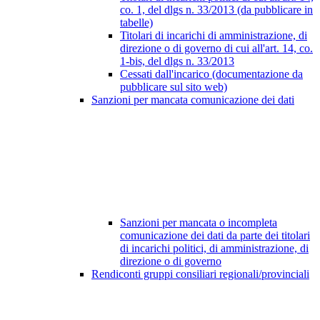
co. 1, del dlgs n. 33/2013 (da pubblicare in
tabelle)
Titolari di incarichi di amministrazione, di
direzione o di governo di cui all'art. 14, co.
1-bis, del dlgs n. 33/2013
Cessati dall'incarico (documentazione da
pubblicare sul sito web)
Sanzioni per mancata comunicazione dei dati
Sanzioni per mancata o incompleta
comunicazione dei dati da parte dei titolari
di incarichi politici, di amministrazione, di
direzione o di governo
Rendiconti gruppi consiliari regionali/provinciali