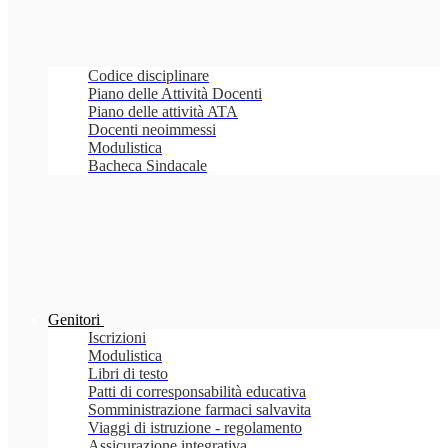
Codice disciplinare
Piano delle Attività Docenti
Piano delle attività ATA
Docenti neoimmessi
Modulistica
Bacheca Sindacale
Genitori
Iscrizioni
Modulistica
Libri di testo
Patti di corresponsabilità educativa
Somministrazione farmaci salvavita
Viaggi di istruzione - regolamento
Assicurazione integrativa