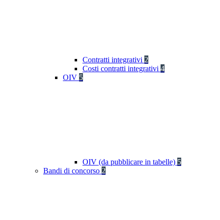
Contratti integrativi
2
Costi contratti integrativi
4
OIV
5
OIV (da pubblicare in tabelle)
5
Bandi di concorso
2