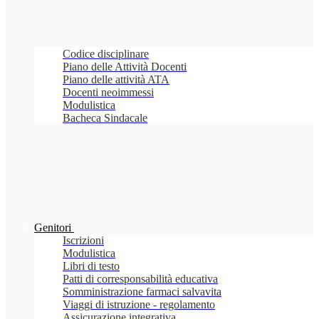
Codice disciplinare
Piano delle Attività Docenti
Piano delle attività ATA
Docenti neoimmessi
Modulistica
Bacheca Sindacale
Genitori
Iscrizioni
Modulistica
Libri di testo
Patti di corresponsabilità educativa
Somministrazione farmaci salvavita
Viaggi di istruzione - regolamento
Assicurazione integrativa