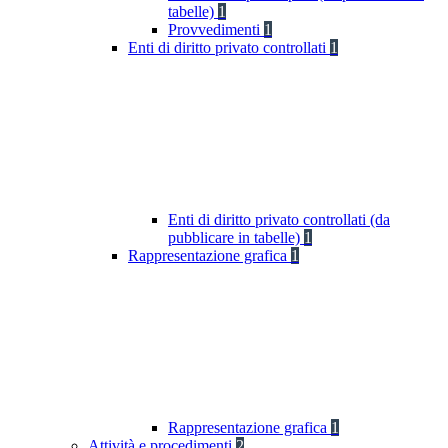
tabelle)
1
Provvedimenti
1
Enti di diritto privato controllati
1
Enti di diritto privato controllati (da
pubblicare in tabelle)
1
Rappresentazione grafica
1
Rappresentazione grafica
1
Attività e procedimenti
2