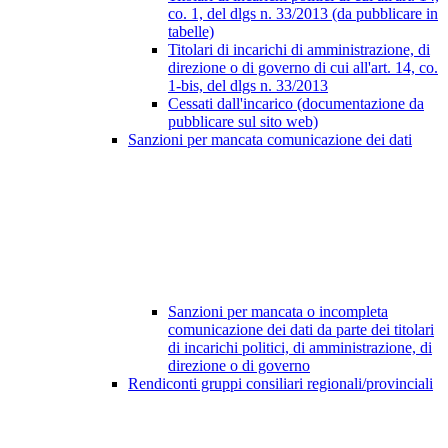
co. 1, del dlgs n. 33/2013 (da pubblicare in
tabelle)
Titolari di incarichi di amministrazione, di
direzione o di governo di cui all'art. 14, co.
1-bis, del dlgs n. 33/2013
Cessati dall'incarico (documentazione da
pubblicare sul sito web)
Sanzioni per mancata comunicazione dei dati
Sanzioni per mancata o incompleta
comunicazione dei dati da parte dei titolari
di incarichi politici, di amministrazione, di
direzione o di governo
Rendiconti gruppi consiliari regionali/provinciali