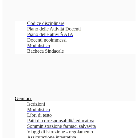
Codice disciplinare
Piano delle Attività Docenti
Piano delle attività ATA
Docenti neoimmessi
Modulistica
Bacheca Sindacale
Genitori
Iscrizioni
Modulistica
Libri di testo
Patti di corresponsabilità educativa
Somministrazione farmaci salvavita
Viaggi di istruzione - regolamento
Assicurazione integrativa