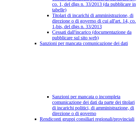
co. 1, del dlgs n. 33/2013 (da pubblicare in
tabelle)
Titolari di incarichi di amministrazione, di
direzione o di governo di cui all'art. 14, co.
1-bis, del dlgs n. 33/2013
Cessati dall'incarico (documentazione da
pubblicare sul sito web)
Sanzioni per mancata comunicazione dei dati
Sanzioni per mancata o incompleta
comunicazione dei dati da parte dei titolari
di incarichi politici, di amministrazione, di
direzione o di governo
Rendiconti gruppi consiliari regionali/provinciali