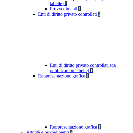
tabelle)
1
Provvedimenti
1
Enti di diritto privato controllati
1
Enti di diritto privato controllati (da
pubblicare in tabelle)
1
Rappresentazione grafica
1
Rappresentazione grafica
1
Attività e procedimenti
2