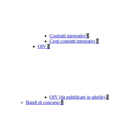
Contratti integrativi
2
Costi contratti integrativi
4
OIV
5
OIV (da pubblicare in tabelle)
5
Bandi di concorso
2