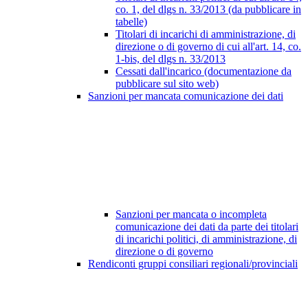
co. 1, del dlgs n. 33/2013 (da pubblicare in
tabelle)
Titolari di incarichi di amministrazione, di
direzione o di governo di cui all'art. 14, co.
1-bis, del dlgs n. 33/2013
Cessati dall'incarico (documentazione da
pubblicare sul sito web)
Sanzioni per mancata comunicazione dei dati
Sanzioni per mancata o incompleta
comunicazione dei dati da parte dei titolari
di incarichi politici, di amministrazione, di
direzione o di governo
Rendiconti gruppi consiliari regionali/provinciali