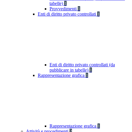
tabelle)
1
Provvedimenti
1
Enti di diritto privato controllati
1
Enti di diritto privato controllati (da
pubblicare in tabelle)
1
Rappresentazione grafica
1
Rappresentazione grafica
1
Attività e procedimenti
2