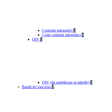
Contratti integrativi
2
Costi contratti integrativi
4
OIV
5
OIV (da pubblicare in tabelle)
5
Bandi di concorso
2