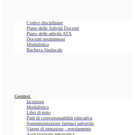
Codice disciplinare
Piano delle Attività Docenti
Piano delle attività ATA
Docenti neoimmessi
Modulistica
Bacheca Sindacale
Genitori
Iscrizioni
Modulistica
Libri di testo
Patti di corresponsabilità educativa
Somministrazione farmaci salvavita
Viaggi di istruzione - regolamento
Assicurazione integrativa