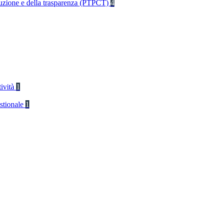
rruzione e della trasparenza (PTPCT)
4
tività
1
stionale
1