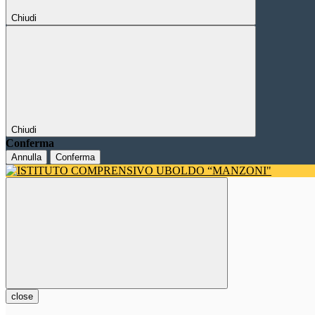
Chiudi
Chiudi
Conferma
Annulla
Conferma
close