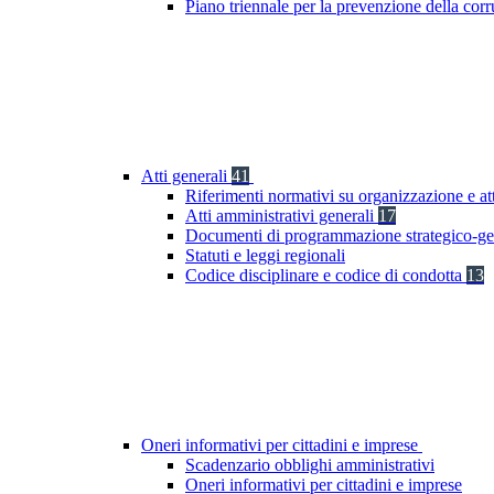
Piano triennale per la prevenzione della co
Atti generali
41
Riferimenti normativi su organizzazione e at
Atti amministrativi generali
17
Documenti di programmazione strategico-ge
Statuti e leggi regionali
Codice disciplinare e codice di condotta
13
Oneri informativi per cittadini e imprese
Scadenzario obblighi amministrativi
Oneri informativi per cittadini e imprese