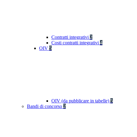
Contratti integrativi
2
Costi contratti integrativi
4
OIV
5
OIV (da pubblicare in tabelle)
5
Bandi di concorso
2