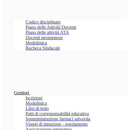
Codice disciplinare
Piano delle Attività Docenti
Piano delle attività ATA
Docenti neoimmessi
Modulistica
Bacheca Sindacale
Genitori
Iscrizioni
Modulistica
Libri di testo
Patti di corresponsabilità educativa
Somministrazione farmaci salvavita
Viaggi di istruzione - regolamento
Assicurazione integrativa