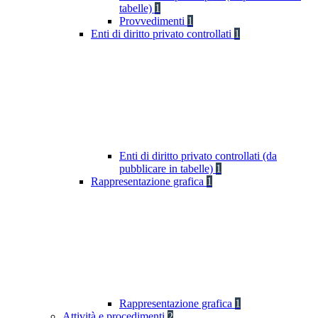
tabelle)
1
Provvedimenti
1
Enti di diritto privato controllati
1
Enti di diritto privato controllati (da
pubblicare in tabelle)
1
Rappresentazione grafica
1
Rappresentazione grafica
1
Attività e procedimenti
2