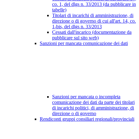
co. 1, del dlgs n. 33/2013 (da pubblicare in
tabelle)
Titolari di incarichi di amministrazione, di
direzione o di governo di cui all'art. 14, co.
1-bis, del dlgs n. 33/2013
Cessati dall'incarico (documentazione da
pubblicare sul sito web)
Sanzioni per mancata comunicazione dei dati
Sanzioni per mancata o incompleta
comunicazione dei dati da parte dei titolari
di incarichi politici, di amministrazione, di
direzione o di governo
Rendiconti gruppi consiliari regionali/provinciali