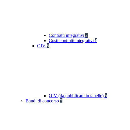
Contratti integrativi
2
Costi contratti integrativi
4
OIV
5
OIV (da pubblicare in tabelle)
5
Bandi di concorso
2