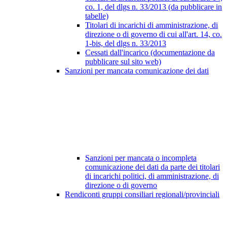
co. 1, del dlgs n. 33/2013 (da pubblicare in
tabelle)
Titolari di incarichi di amministrazione, di
direzione o di governo di cui all'art. 14, co.
1-bis, del dlgs n. 33/2013
Cessati dall'incarico (documentazione da
pubblicare sul sito web)
Sanzioni per mancata comunicazione dei dati
Sanzioni per mancata o incompleta
comunicazione dei dati da parte dei titolari
di incarichi politici, di amministrazione, di
direzione o di governo
Rendiconti gruppi consiliari regionali/provinciali