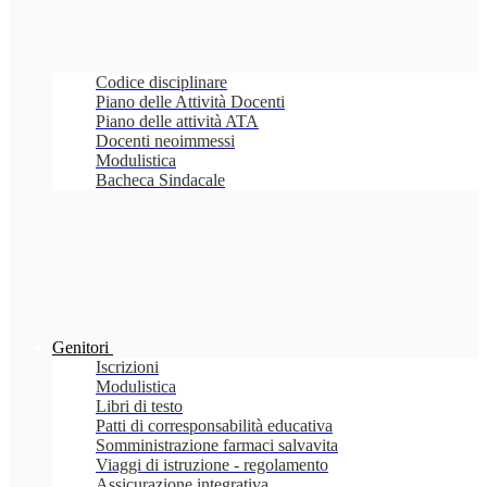
Codice disciplinare
Piano delle Attività Docenti
Piano delle attività ATA
Docenti neoimmessi
Modulistica
Bacheca Sindacale
Genitori
Iscrizioni
Modulistica
Libri di testo
Patti di corresponsabilità educativa
Somministrazione farmaci salvavita
Viaggi di istruzione - regolamento
Assicurazione integrativa