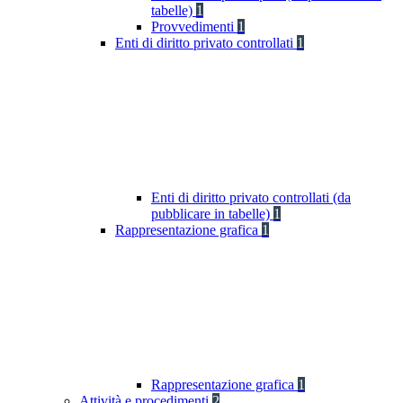
tabelle)
1
Provvedimenti
1
Enti di diritto privato controllati
1
Enti di diritto privato controllati (da
pubblicare in tabelle)
1
Rappresentazione grafica
1
Rappresentazione grafica
1
Attività e procedimenti
2