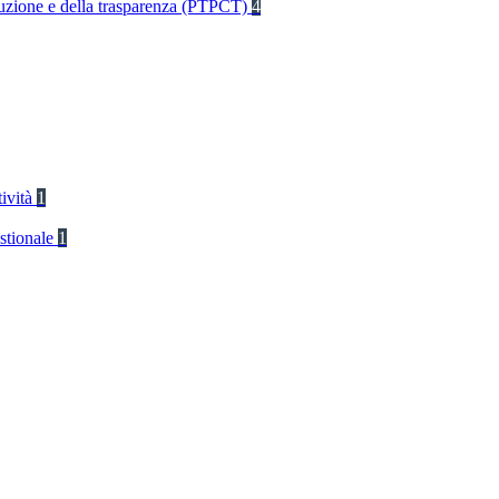
rruzione e della trasparenza (PTPCT)
4
tività
1
stionale
1