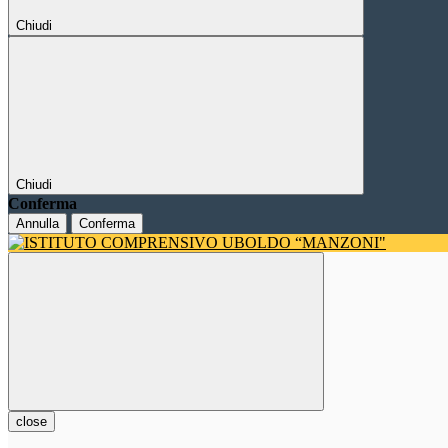
Chiudi
Chiudi
Conferma
Annulla
Conferma
close