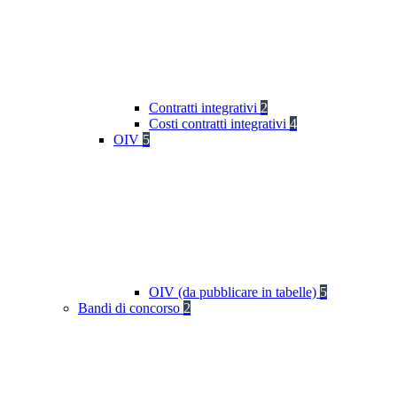
Contratti integrativi
2
Costi contratti integrativi
4
OIV
5
OIV (da pubblicare in tabelle)
5
Bandi di concorso
2