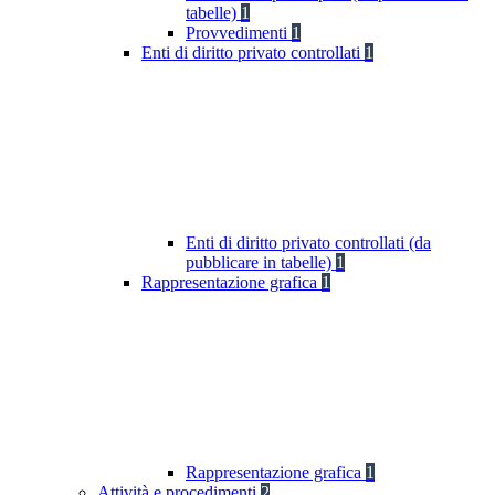
tabelle)
1
Provvedimenti
1
Enti di diritto privato controllati
1
Enti di diritto privato controllati (da
pubblicare in tabelle)
1
Rappresentazione grafica
1
Rappresentazione grafica
1
Attività e procedimenti
2