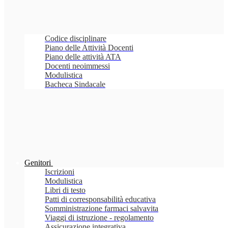
Codice disciplinare
Piano delle Attività Docenti
Piano delle attività ATA
Docenti neoimmessi
Modulistica
Bacheca Sindacale
Genitori
Iscrizioni
Modulistica
Libri di testo
Patti di corresponsabilità educativa
Somministrazione farmaci salvavita
Viaggi di istruzione - regolamento
Assicurazione integrativa