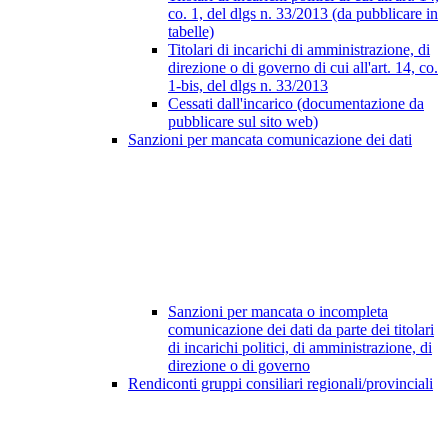
co. 1, del dlgs n. 33/2013 (da pubblicare in
tabelle)
Titolari di incarichi di amministrazione, di
direzione o di governo di cui all'art. 14, co.
1-bis, del dlgs n. 33/2013
Cessati dall'incarico (documentazione da
pubblicare sul sito web)
Sanzioni per mancata comunicazione dei dati
Sanzioni per mancata o incompleta
comunicazione dei dati da parte dei titolari
di incarichi politici, di amministrazione, di
direzione o di governo
Rendiconti gruppi consiliari regionali/provinciali