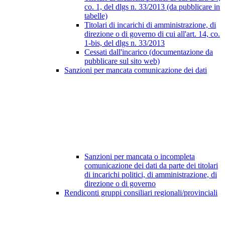
co. 1, del dlgs n. 33/2013 (da pubblicare in
tabelle)
Titolari di incarichi di amministrazione, di
direzione o di governo di cui all'art. 14, co.
1-bis, del dlgs n. 33/2013
Cessati dall'incarico (documentazione da
pubblicare sul sito web)
Sanzioni per mancata comunicazione dei dati
Sanzioni per mancata o incompleta
comunicazione dei dati da parte dei titolari
di incarichi politici, di amministrazione, di
direzione o di governo
Rendiconti gruppi consiliari regionali/provinciali