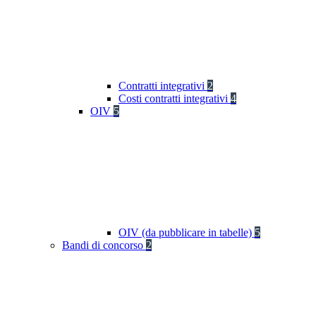
Contratti integrativi
2
Costi contratti integrativi
4
OIV
5
OIV (da pubblicare in tabelle)
5
Bandi di concorso
2