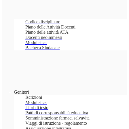
Codice disciplinare
Piano delle Attività Docenti
Piano delle attività ATA
Docenti neoimmessi
Modulistica
Bacheca Sindacale
Genitori
Iscrizioni
Modulistica
Libri di testo
Patti di corresponsabilità educativa
Somministrazione farmaci salvavita
Viaggi di istruzione - regolamento
Assicurazione integrativa