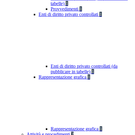
tabelle)
1
Provvedimenti
1
Enti di diritto privato controllati
1
Enti di diritto privato controllati (da
pubblicare in tabelle)
1
Rappresentazione grafica
1
Rappresentazione grafica
1
Attività e procedimenti
2