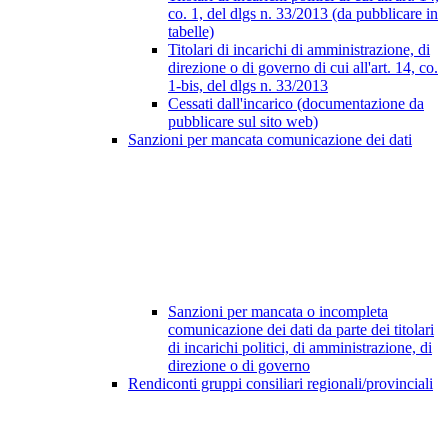
co. 1, del dlgs n. 33/2013 (da pubblicare in
tabelle)
Titolari di incarichi di amministrazione, di
direzione o di governo di cui all'art. 14, co.
1-bis, del dlgs n. 33/2013
Cessati dall'incarico (documentazione da
pubblicare sul sito web)
Sanzioni per mancata comunicazione dei dati
Sanzioni per mancata o incompleta
comunicazione dei dati da parte dei titolari
di incarichi politici, di amministrazione, di
direzione o di governo
Rendiconti gruppi consiliari regionali/provinciali