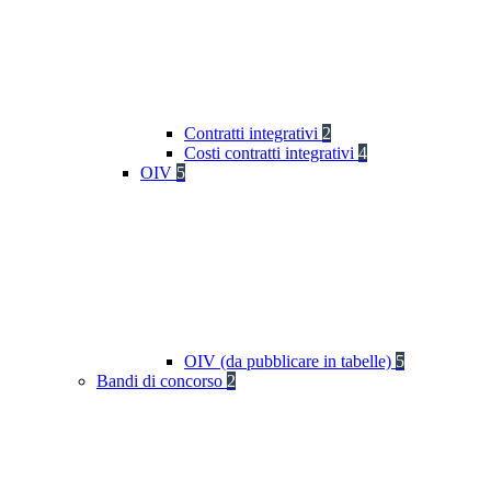
Contratti integrativi
2
Costi contratti integrativi
4
OIV
5
OIV (da pubblicare in tabelle)
5
Bandi di concorso
2