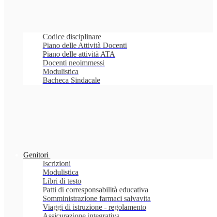
Codice disciplinare
Piano delle Attività Docenti
Piano delle attività ATA
Docenti neoimmessi
Modulistica
Bacheca Sindacale
Genitori
Iscrizioni
Modulistica
Libri di testo
Patti di corresponsabilità educativa
Somministrazione farmaci salvavita
Viaggi di istruzione - regolamento
Assicurazione integrativa