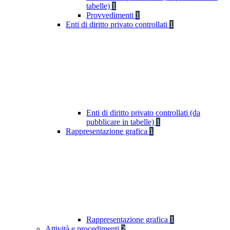
tabelle)
1
Provvedimenti
1
Enti di diritto privato controllati
1
Enti di diritto privato controllati (da
pubblicare in tabelle)
1
Rappresentazione grafica
1
Rappresentazione grafica
1
Attività e procedimenti
2