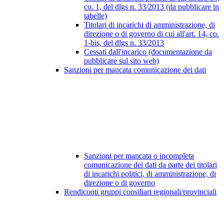
co. 1, del dlgs n. 33/2013 (da pubblicare in
tabelle)
Titolari di incarichi di amministrazione, di
direzione o di governo di cui all'art. 14, co.
1-bis, del dlgs n. 33/2013
Cessati dall'incarico (documentazione da
pubblicare sul sito web)
Sanzioni per mancata comunicazione dei dati
Sanzioni per mancata o incompleta
comunicazione dei dati da parte dei titolari
di incarichi politici, di amministrazione, di
direzione o di governo
Rendiconti gruppi consiliari regionali/provinciali