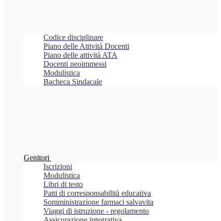
Codice disciplinare
Piano delle Attività Docenti
Piano delle attività ATA
Docenti neoimmessi
Modulistica
Bacheca Sindacale
Genitori
Iscrizioni
Modulistica
Libri di testo
Patti di corresponsabilità educativa
Somministrazione farmaci salvavita
Viaggi di istruzione - regolamento
Assicurazione integrativa