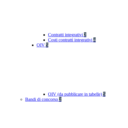
Contratti integrativi
2
Costi contratti integrativi
4
OIV
5
OIV (da pubblicare in tabelle)
5
Bandi di concorso
2