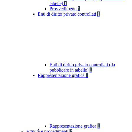
tabelle)
1
Provvedimenti
1
Enti di diritto privato controllati
1
Enti di diritto privato controllati (da
pubblicare in tabelle)
1
Rappresentazione grafica
1
Rappresentazione grafica
1
Attività e procedimenti
2