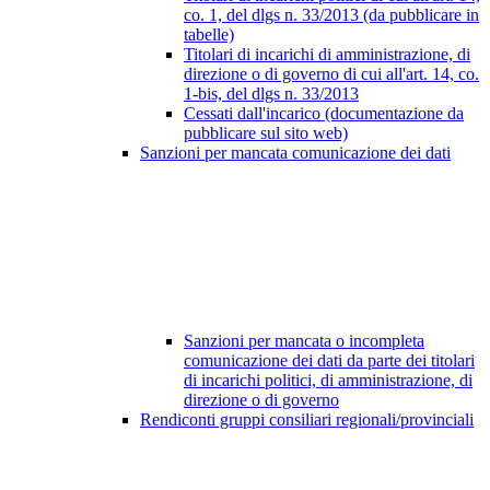
co. 1, del dlgs n. 33/2013 (da pubblicare in
tabelle)
Titolari di incarichi di amministrazione, di
direzione o di governo di cui all'art. 14, co.
1-bis, del dlgs n. 33/2013
Cessati dall'incarico (documentazione da
pubblicare sul sito web)
Sanzioni per mancata comunicazione dei dati
Sanzioni per mancata o incompleta
comunicazione dei dati da parte dei titolari
di incarichi politici, di amministrazione, di
direzione o di governo
Rendiconti gruppi consiliari regionali/provinciali