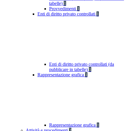
tabelle)
1
Provvedimenti
1
Enti di diritto privato controllati
1
Enti di diritto privato controllati (da
pubblicare in tabelle)
1
Rappresentazione grafica
1
Rappresentazione grafica
1
Attività e procedimenti
2