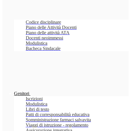
Codice disciplinare
Piano delle Attività Docenti
Piano delle attività ATA
Docenti neoimmessi
Modulistica
Bacheca Sindacale
Genitori
Iscrizioni
Modulistica
Libri di testo
Patti di corresponsabilità educativa
Somministrazione farmaci salvavita
Viaggi di istruzione - regolamento
Assicurazione integrativa