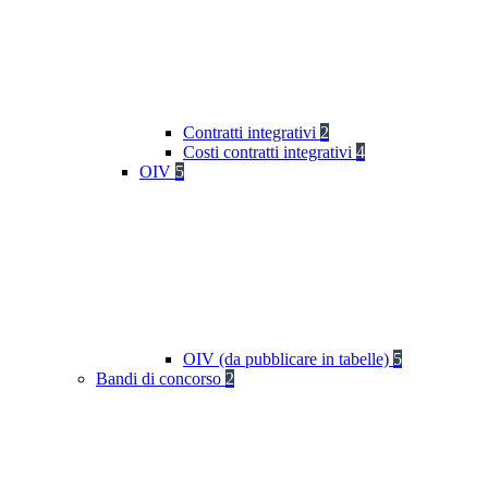
Contratti integrativi
2
Costi contratti integrativi
4
OIV
5
OIV (da pubblicare in tabelle)
5
Bandi di concorso
2