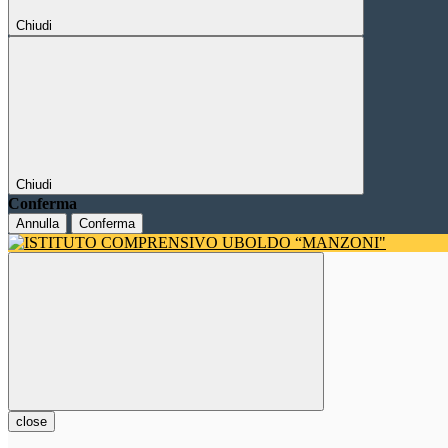
Chiudi
Chiudi
Conferma
Annulla
Conferma
close