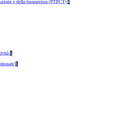
rruzione e della trasparenza (PTPCT)
4
tività
1
stionale
1