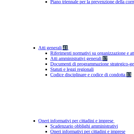
Piano triennale per la prevenzione della co
Atti generali
41
Riferimenti normativi su organizzazione e at
Atti amministrativi generali
17
Documenti di programmazione strategico-ge
Statuti e leggi regionali
Codice disciplinare e codice di condotta
13
Oneri informativi per cittadini e imprese
Scadenzario obblighi amministrativi
Oneri informativi per cittadini e imprese