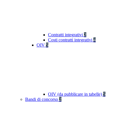
Contratti integrativi
2
Costi contratti integrativi
4
OIV
5
OIV (da pubblicare in tabelle)
5
Bandi di concorso
2