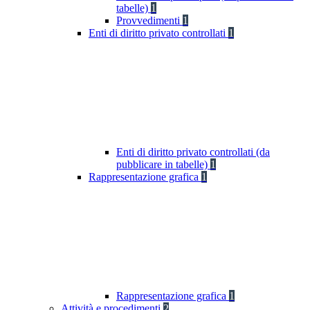
tabelle)
1
Provvedimenti
1
Enti di diritto privato controllati
1
Enti di diritto privato controllati (da
pubblicare in tabelle)
1
Rappresentazione grafica
1
Rappresentazione grafica
1
Attività e procedimenti
2