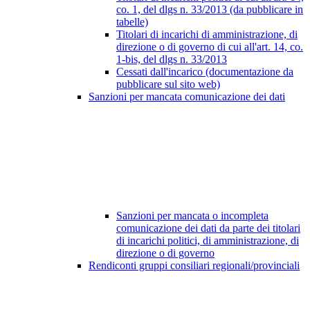
co. 1, del dlgs n. 33/2013 (da pubblicare in
tabelle)
Titolari di incarichi di amministrazione, di
direzione o di governo di cui all'art. 14, co.
1-bis, del dlgs n. 33/2013
Cessati dall'incarico (documentazione da
pubblicare sul sito web)
Sanzioni per mancata comunicazione dei dati
Sanzioni per mancata o incompleta
comunicazione dei dati da parte dei titolari
di incarichi politici, di amministrazione, di
direzione o di governo
Rendiconti gruppi consiliari regionali/provinciali