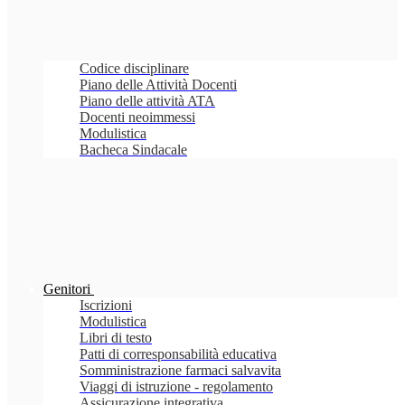
Codice disciplinare
Piano delle Attività Docenti
Piano delle attività ATA
Docenti neoimmessi
Modulistica
Bacheca Sindacale
Genitori
Iscrizioni
Modulistica
Libri di testo
Patti di corresponsabilità educativa
Somministrazione farmaci salvavita
Viaggi di istruzione - regolamento
Assicurazione integrativa