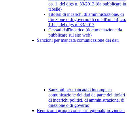
co. 1, del dlgs n. 33/2013 (da pubblicare in
tabelle)
Titolari di incarichi di amministrazione, di
direzione o di governo di cui all'art. 14, co.
1-bis, del dlgs n. 33/2013
Cessati dall'incarico (documentazione da
pubblicare sul sito web)
Sanzioni per mancata comunicazione dei dati
Sanzioni per mancata o incompleta
comunicazione dei dati da parte dei titolari
di incarichi politici, di amministrazione, di
direzione o di governo
Rendiconti gruppi consiliari regionali/provinciali