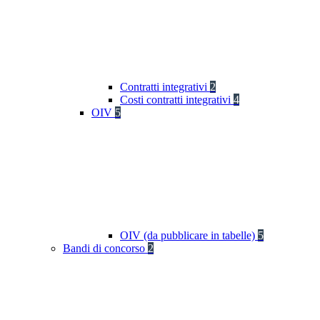
Contratti integrativi
2
Costi contratti integrativi
4
OIV
5
OIV (da pubblicare in tabelle)
5
Bandi di concorso
2