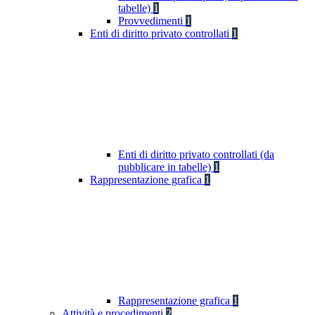
tabelle)
1
Provvedimenti
1
Enti di diritto privato controllati
1
Enti di diritto privato controllati (da
pubblicare in tabelle)
1
Rappresentazione grafica
1
Rappresentazione grafica
1
Attività e procedimenti
2