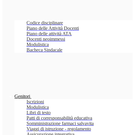
Codice disciplinare
Piano delle Attività Docenti
Piano delle attività ATA
Docenti neoimmessi
Modulistica
Bacheca Sindacale
Genitori
Iscrizioni
Modulistica
Libri di testo
Patti di corresponsabilità educativa
Somministrazione farmaci salvavita
Viaggi di istruzione - regolamento
Assicurazione integrativa