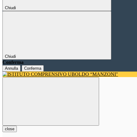
Chiudi
Chiudi
Conferma
Annulla
Conferma
close