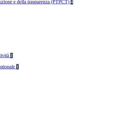
rruzione e della trasparenza (PTPCT)
4
tività
1
stionale
1