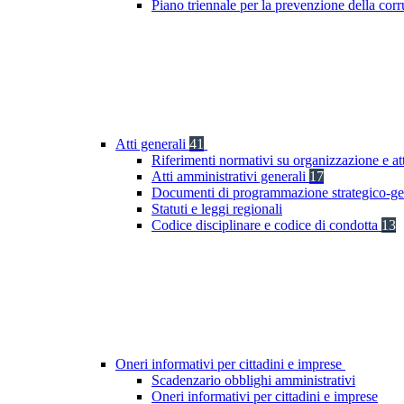
Piano triennale per la prevenzione della co
Atti generali
41
Riferimenti normativi su organizzazione e at
Atti amministrativi generali
17
Documenti di programmazione strategico-ge
Statuti e leggi regionali
Codice disciplinare e codice di condotta
13
Oneri informativi per cittadini e imprese
Scadenzario obblighi amministrativi
Oneri informativi per cittadini e imprese