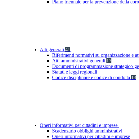
Piano triennale per la prevenzione della co
Atti generali
41
Riferimenti normativi su organizzazione e at
Atti amministrativi generali
17
Documenti di programmazione strategico-ge
Statuti e leggi regionali
Codice disciplinare e codice di condotta
13
Oneri informativi per cittadini e imprese
Scadenzario obblighi amministrativi
Oneri informativi per cittadini e imprese