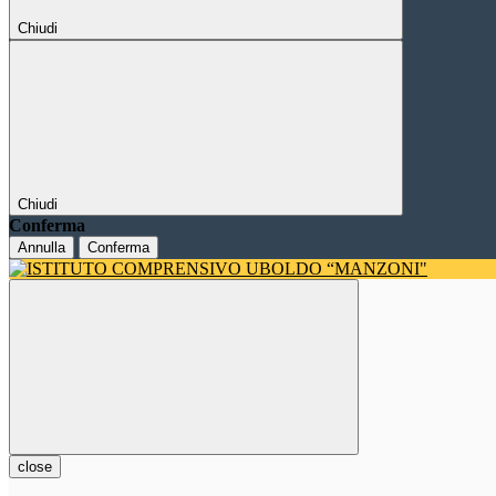
Chiudi
Chiudi
Conferma
Annulla
Conferma
close