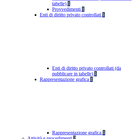
tabelle)
1
Provvedimenti
1
Enti di diritto privato controllati
1
Enti di diritto privato controllati (da
pubblicare in tabelle)
1
Rappresentazione grafica
1
Rappresentazione grafica
1
Attività e procedimenti
2