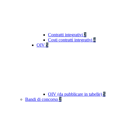
Contratti integrativi
2
Costi contratti integrativi
4
OIV
5
OIV (da pubblicare in tabelle)
5
Bandi di concorso
2