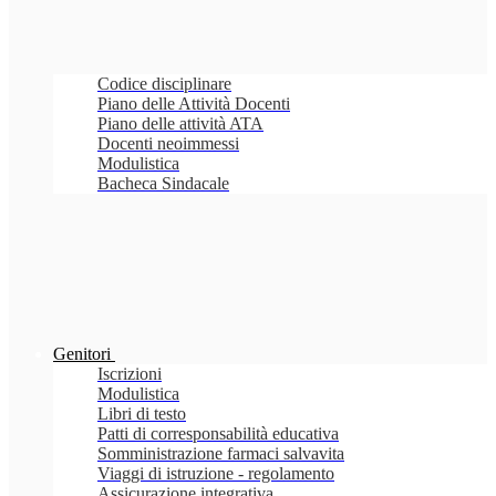
Codice disciplinare
Piano delle Attività Docenti
Piano delle attività ATA
Docenti neoimmessi
Modulistica
Bacheca Sindacale
Genitori
Iscrizioni
Modulistica
Libri di testo
Patti di corresponsabilità educativa
Somministrazione farmaci salvavita
Viaggi di istruzione - regolamento
Assicurazione integrativa