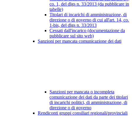
co. 1, del dlgs n. 33/2013 (da pubblicare in
tabelle)
Titolari di incarichi di amministrazione, di
direzione o di governo di cui all'art. 14, co.
1-bis, del dlgs n. 33/2013
Cessati dall'incarico (documentazione da
pubblicare sul sito web)
Sanzioni per mancata comunicazione dei dati
Sanzioni per mancata o incompleta
comunicazione dei dati da parte dei titolari
di incarichi politici, di amministrazione, di
direzione o di governo
Rendiconti gruppi consiliari regionali/provinciali