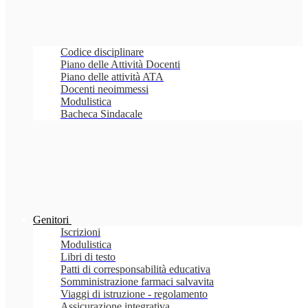
Codice disciplinare
Piano delle Attività Docenti
Piano delle attività ATA
Docenti neoimmessi
Modulistica
Bacheca Sindacale
Genitori
Iscrizioni
Modulistica
Libri di testo
Patti di corresponsabilità educativa
Somministrazione farmaci salvavita
Viaggi di istruzione - regolamento
Assicurazione integrativa