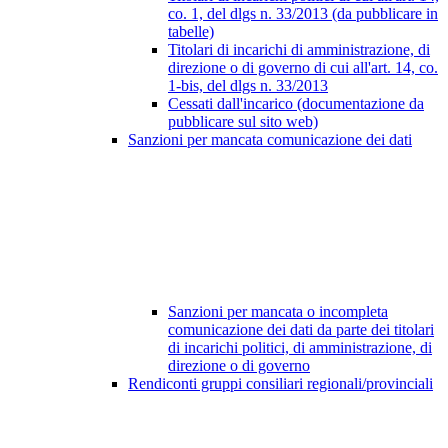
co. 1, del dlgs n. 33/2013 (da pubblicare in
tabelle)
Titolari di incarichi di amministrazione, di
direzione o di governo di cui all'art. 14, co.
1-bis, del dlgs n. 33/2013
Cessati dall'incarico (documentazione da
pubblicare sul sito web)
Sanzioni per mancata comunicazione dei dati
Sanzioni per mancata o incompleta
comunicazione dei dati da parte dei titolari
di incarichi politici, di amministrazione, di
direzione o di governo
Rendiconti gruppi consiliari regionali/provinciali