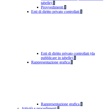
tabelle)
1
Provvedimenti
1
Enti di diritto privato controllati
1
Enti di diritto privato controllati (da
pubblicare in tabelle)
1
Rappresentazione grafica
1
Rappresentazione grafica
1
Attività e procedimenti
2