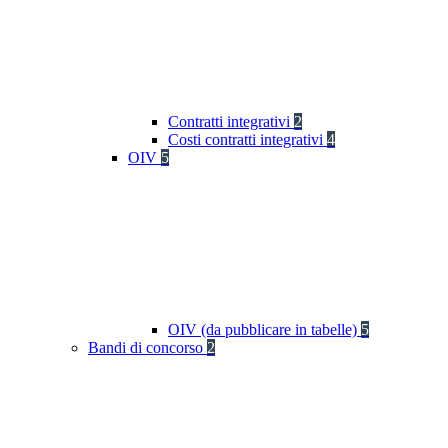
Contratti integrativi
2
Costi contratti integrativi
4
OIV
5
OIV (da pubblicare in tabelle)
5
Bandi di concorso
2