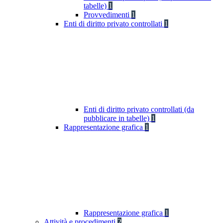
tabelle)
1
Provvedimenti
1
Enti di diritto privato controllati
1
Enti di diritto privato controllati (da
pubblicare in tabelle)
1
Rappresentazione grafica
1
Rappresentazione grafica
1
Attività e procedimenti
2