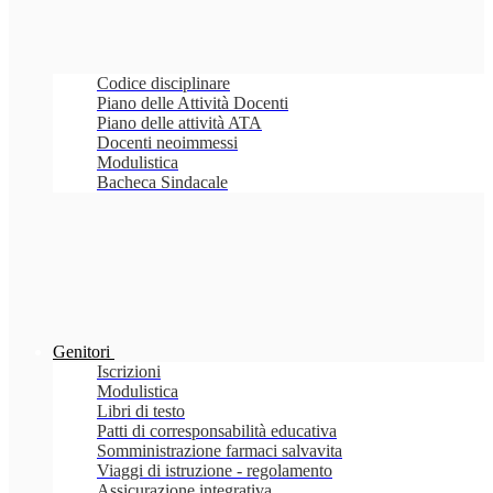
Codice disciplinare
Piano delle Attività Docenti
Piano delle attività ATA
Docenti neoimmessi
Modulistica
Bacheca Sindacale
Genitori
Iscrizioni
Modulistica
Libri di testo
Patti di corresponsabilità educativa
Somministrazione farmaci salvavita
Viaggi di istruzione - regolamento
Assicurazione integrativa