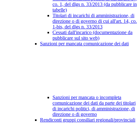
co. 1, del dlgs n. 33/2013 (da pubblicare in
tabelle)
Titolari di incarichi di amministrazione, di
direzione o di governo di cui all'art. 14, co.
1-bis, del dlgs n. 33/2013
Cessati dall'incarico (documentazione da
pubblicare sul sito web)
Sanzioni per mancata comunicazione dei dati
Sanzioni per mancata o incompleta
comunicazione dei dati da parte dei titolari
di incarichi politici, di amministrazione, di
direzione o di governo
Rendiconti gruppi consiliari regionali/provinciali