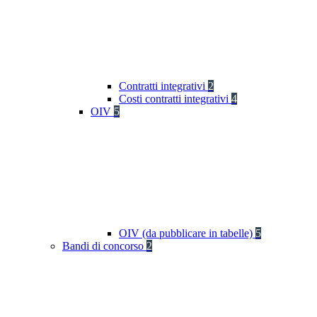
Contratti integrativi
2
Costi contratti integrativi
4
OIV
5
OIV (da pubblicare in tabelle)
5
Bandi di concorso
2