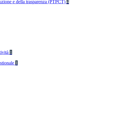
rruzione e della trasparenza (PTPCT)
4
tività
1
stionale
1