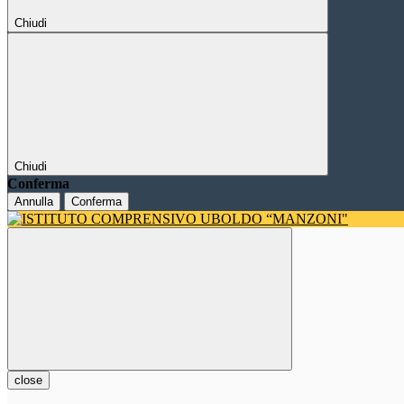
Chiudi
Chiudi
Conferma
Annulla
Conferma
close