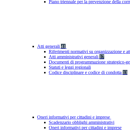
Piano triennale per la prevenzione della co
Atti generali
41
Riferimenti normativi su organizzazione e at
Atti amministrativi generali
17
Documenti di programmazione strategico-ge
Statuti e leggi regionali
Codice disciplinare e codice di condotta
13
Oneri informativi per cittadini e imprese
Scadenzario obblighi amministrativi
Oneri informativi per cittadini e imprese