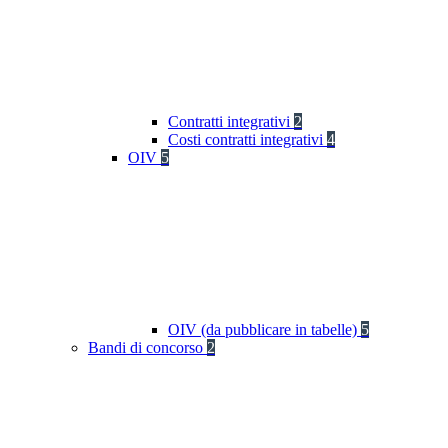
Contratti integrativi
2
Costi contratti integrativi
4
OIV
5
OIV (da pubblicare in tabelle)
5
Bandi di concorso
2