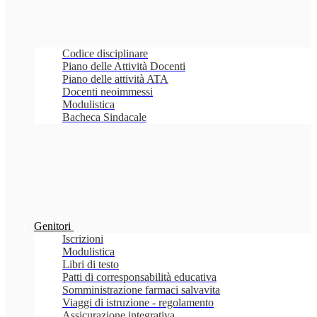
Codice disciplinare
Piano delle Attività Docenti
Piano delle attività ATA
Docenti neoimmessi
Modulistica
Bacheca Sindacale
Genitori
Iscrizioni
Modulistica
Libri di testo
Patti di corresponsabilità educativa
Somministrazione farmaci salvavita
Viaggi di istruzione - regolamento
Assicurazione integrativa