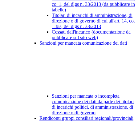
co. 1, del dlgs n. 33/2013 (da pubblicare in
tabelle)
Titolari di incarichi di amministrazione, di
direzione o di governo di cui all'art. 14, co.
1-bis, del dlgs n. 33/2013
Cessati dall'incarico (documentazione da
pubblicare sul sito web)
Sanzioni per mancata comunicazione dei dati
Sanzioni per mancata o incompleta
comunicazione dei dati da parte dei titolari
di incarichi politici, di amministrazione, di
direzione o di governo
Rendiconti gruppi consiliari regionali/provinciali