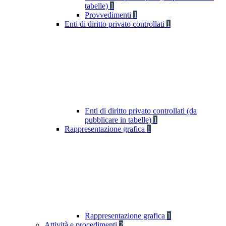
tabelle)
1
Provvedimenti
1
Enti di diritto privato controllati
1
Enti di diritto privato controllati (da
pubblicare in tabelle)
1
Rappresentazione grafica
1
Rappresentazione grafica
1
Attività e procedimenti
2